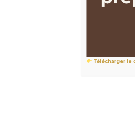
Télécharger le 