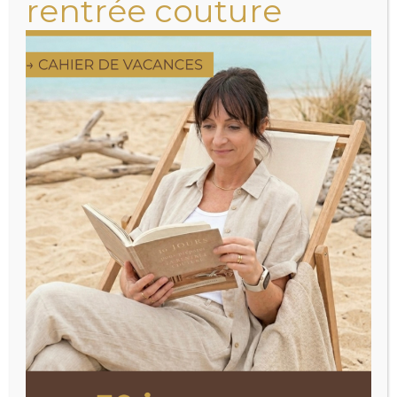
rentrée couture
Tenue de fêtes réutilisable
Les meilleurs patrons à coudre pour les fêtes
de fin d année.
LIRE LA SUITE »
9 décembre 2020
Aucun commentaire
GARDE ROBE MINIMALISTE