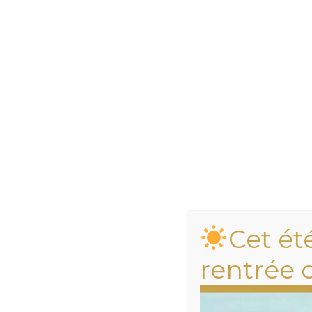
couture ?
Cet ét
rentrée 