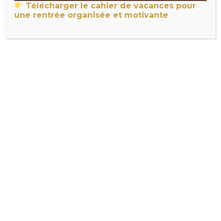
projet
Télécharger le cahier de vacances pour
une rentrée organisée et motivante
Pas deux. Pas trois. Un. Le projet en
cours le plus avancé, ou le plus simple à
terminer. L’objectif est de finir quelque
chose — pas de commencer quelque
chose de nouveau.
Pose les autres de côté physiquement si
tu peux. Hors de ta vue, hors de ton
esprit.
2. Le découper en
micro-étapes de
20-30 minutes