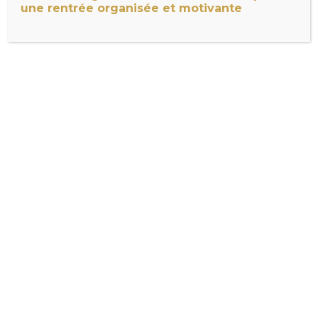
une rentrée organisée et motivante
Maintenant que tu as fait le point tu peux
passer à la planification de ta garde robe
tu retrouveras le planificateur offert ainsi
que l’article dédié ici: