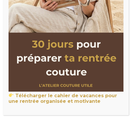
Dans "Le Blog"
couture"
20 idées couture pour le
jour de la terre
23 avril 2021
Dans "Couture Astuce
au quotidien"
Un commentaire
Par
Phanie
Télécharger le cahier de vacances pour
une rentrée organisée et motivante
UN COMMENTAIRE