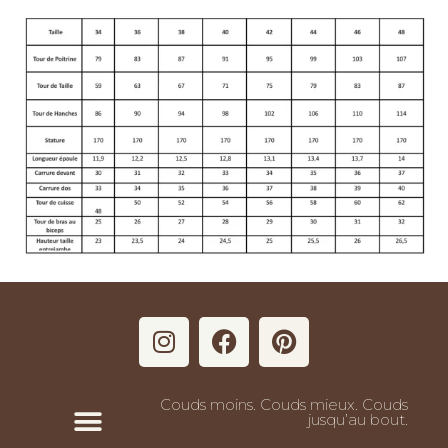
Couds moins. Couds mieux. Couds
jusqu’au bout.